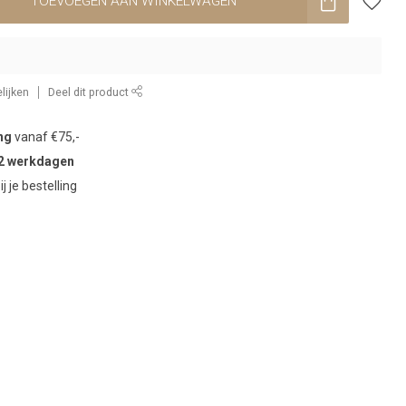
TOEVOEGEN AAN WINKELWAGEN
lijken
Deel dit product
ng
vanaf €75,-
2 werkdagen
ij je bestelling