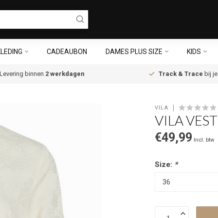
LEDING
CADEAUBON
DAMES PLUS SIZE
KIDS
Levering binnen
2 werkdagen
Track & Trace
bij j
VILA
VILA VES
€49,99
Incl. btw
Size:
*