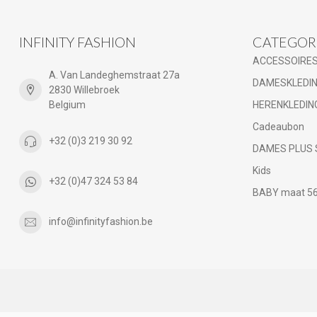
INFINITY FASHION
CATEGOR
ACCESSOIRE
A. Van Landeghemstraat 27a
DAMESKLEDI
2830 Willebroek
Belgium
HERENKLEDIN
Cadeaubon
+32 (0)3 219 30 92
DAMES PLUS 
Kids
+32 (0)47 324 53 84
BABY maat 56 
info@infinityfashion.be