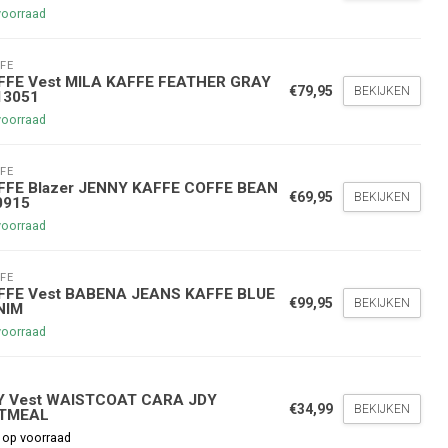
voorraad
FE
FFE Vest MILA KAFFE FEATHER GRAY
€79,95
BEKIJKEN
13051
voorraad
FE
nde bestelling
FFE Blazer JENNY KAFFE COFFE BEAN
€69,95
BEKIJKEN
0915
voorraad
hoogte te blijven over onze
g
op je volgende aankoop!
FE
FFE Vest BABENA JEANS KAFFE BLUE
€99,95
BEKIJKEN
NIM
voorraad
Inschrijven
Y
stelwaarde van €45,00
Y Vest WAISTCOAT CARA JDY
€34,99
BEKIJKEN
TMEAL
 op voorraad