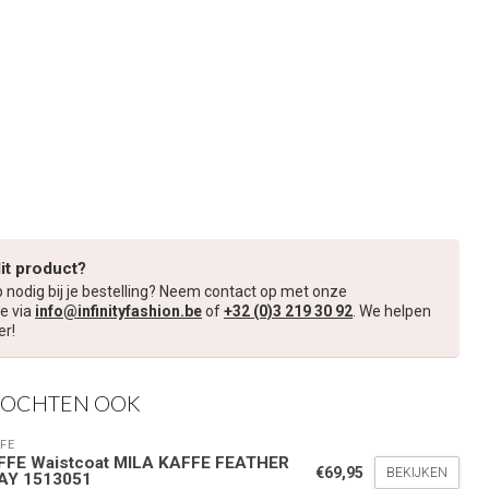
dit product?
p nodig bij je bestelling? Neem contact op met onze
e via
info@infinityfashion.be
of
+32 (0)3 219 30 92
. We helpen
er!
KOCHTEN OOK
FE
FFE Waistcoat MILA KAFFE FEATHER
€69,95
BEKIJKEN
AY 1513051