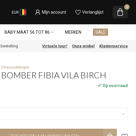
0
Mijn account
Verlanglijst
EUR
BABY MAAT 56 TOT 86
MERKEN
SALE
e bestelling
Virtuele tour!
Onze winkel
Klantenservice
0 beoordelingen
T BOMBER FIBIA VILA BIRCH
Op voorraad