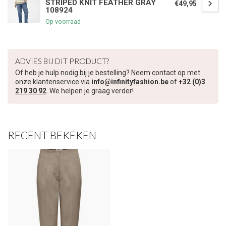
STRIPED KNIT FEATHER GRAY
€49,95
108924
Op voorraad
ADVIES BIJ DIT PRODUCT?
Of heb je hulp nodig bij je bestelling? Neem contact op met
onze klantenservice via
info@infinityfashion.be
of
+32 (0)3
219 30 92
. We helpen je graag verder!
RECENT BEKEKEN