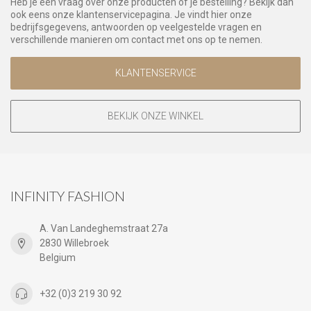
Heb je een vraag over onze producten of je bestelling? Bekijk dan
ook eens onze klantenservicepagina. Je vindt hier onze
bedrijfsgegevens, antwoorden op veelgestelde vragen en
verschillende manieren om contact met ons op te nemen.
KLANTENSERVICE
BEKIJK ONZE WINKEL
INFINITY FASHION
A. Van Landeghemstraat 27a
2830 Willebroek
Belgium
+32 (0)3 219 30 92