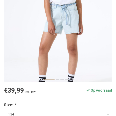
€39,99
Op voorraad
Incl. btw
Size:
*