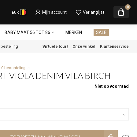
0
Mijn account
Verlanglijst
EUR
BABY MAAT 56 TOT 86
MERKEN
SALE
e bestelling
Virtuele tour!
Onze winkel
Klantenservice
0 beoordelingen
RT VIOLA DENIM VILA BIRCH
Niet op voorraad