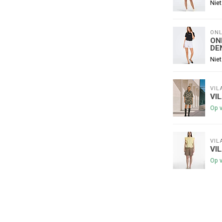
Schrijf je in voor onze nieuwsbrief om op de 
Niet
nieuwe collectie, en ontvang
5 euro kortin
😀
ONL
ON
DE
Niet
Je korting is geldig bij een minimale be
VIL
VI
Op 
VIL
VI
Op 