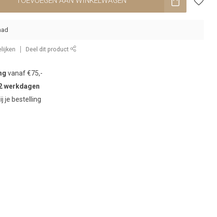
TOEVOEGEN AAN WINKELWAGEN
aad
lijken
Deel dit product
ng
vanaf €75,-
2 werkdagen
ij je bestelling