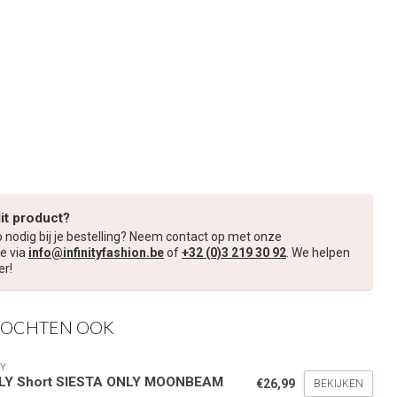
dit product?
p nodig bij je bestelling? Neem contact op met onze
e via
info@infinityfashion.be
of
+32 (0)3 219 30 92
. We helpen
er!
KOCHTEN OOK
nde bestelling
Y
LY Short SIESTA ONLY MOONBEAM
€26,99
BEKIJKEN