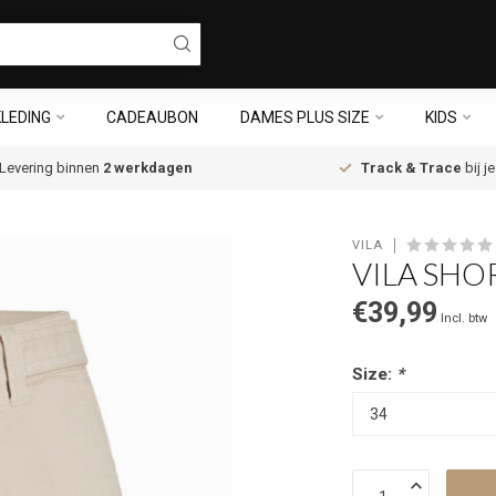
LEDING
CADEAUBON
DAMES PLUS SIZE
KIDS
Levering binnen
2 werkdagen
Track & Trace
bij j
VILA
VILA SHO
€39,99
Incl. btw
Size:
*