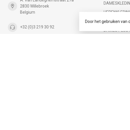
DAMESKLEDI
2830 Willebroek
Belgium
HERENKLEDIN
Cadeaubon
Door het gebruiken van 
+32 (0)3 219 30 92
DAMES PLUS 
Kids
+32 (0)47 324 53 84
BABY maat 56 
info@infinityfashion.be