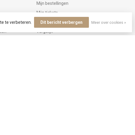
Mijn bestellingen
Mijn tickets
Mijn verlanglijst
te te verbeteren.
Dit bericht verbergen
Meer over cookies »
ilen
Vergelijk
Alle producten