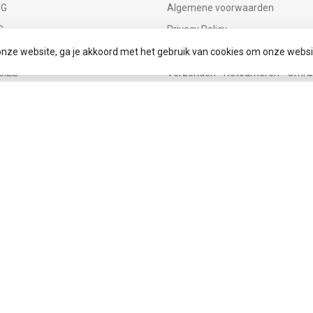
NG
Algemene voorwaarden
G
Privacy Policy
Betaalmethoden
onze website, ga je akkoord met het gebruik van cookies om onze websi
SIZE
Verzenden - Retourneren - Omru
Klantenservice
tot 86
Onze winkel
© Copyright 2026 Infinity Fashion