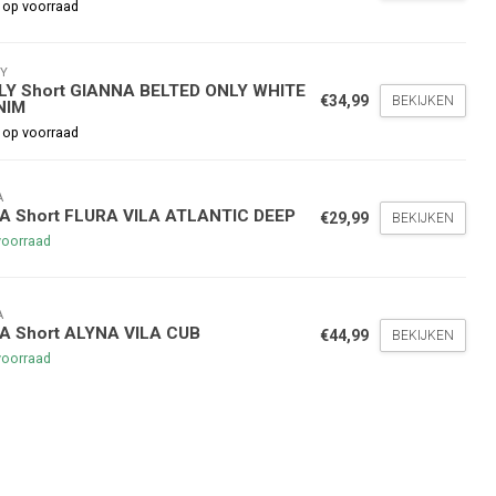
hoogte te blijven over onze
 op voorraad
g
op je volgende aankoop!
Y
LY Short GIANNA BELTED ONLY WHITE
€34,99
BEKIJKEN
NIM
Inschrijven
 op voorraad
stelwaarde van €45,00
A
LA Short FLURA VILA ATLANTIC DEEP
€29,99
BEKIJKEN
voorraad
A
LA Short ALYNA VILA CUB
€44,99
BEKIJKEN
voorraad