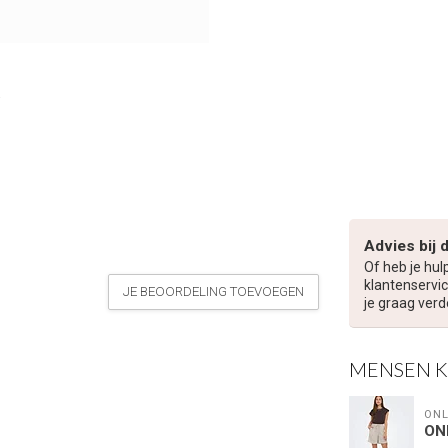
Advies bij 
Of heb je hul
klantenservic
JE BEOORDELING TOEVOEGEN
je graag verd
MENSEN 
€5,00 korting op je volge
ONL
ON