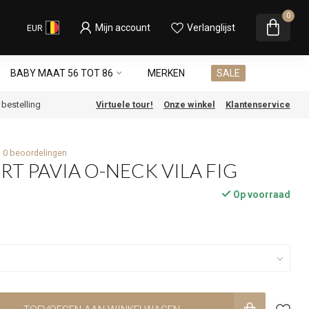
0
Mijn account
Verlanglijst
EUR
BABY MAAT 56 TOT 86
MERKEN
SALE
e bestelling
Virtuele tour!
Onze winkel
Klantenservice
0 beoordelingen
IRT PAVIA O-NECK VILA FIG
Op voorraad