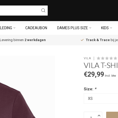
LEDING
CADEAUBON
DAMES PLUS SIZE
KIDS
Levering binnen
2 werkdagen
Track & Trace
bij j
VILA
VILA T-SH
€29,99
Incl. btw
Size:
*