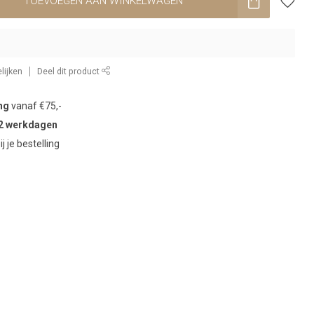
TOEVOEGEN AAN WINKELWAGEN
lijken
Deel dit product
ng
vanaf €75,-
2 werkdagen
ij je bestelling