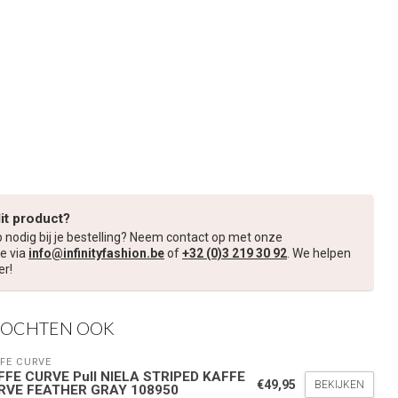
dit product?
p nodig bij je bestelling? Neem contact op met onze
e via
info@infinityfashion.be
of
+32 (0)3 219 30 92
. We helpen
er!
KOCHTEN OOK
FE CURVE
FFE CURVE Pull NIELA STRIPED KAFFE
€49,95
BEKIJKEN
RVE FEATHER GRAY 108950