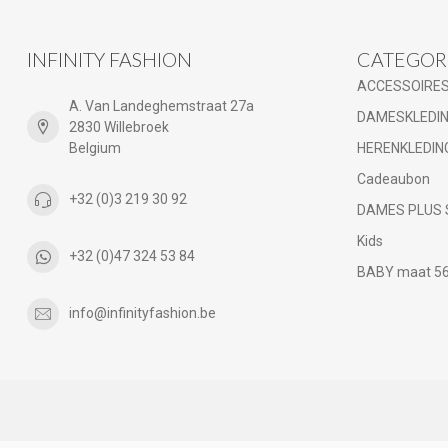
INFINITY FASHION
CATEGOR
ACCESSOIRE
A. Van Landeghemstraat 27a
DAMESKLEDI
2830 Willebroek
Belgium
HERENKLEDIN
Cadeaubon
+32 (0)3 219 30 92
DAMES PLUS 
Kids
+32 (0)47 324 53 84
BABY maat 56 
info@infinityfashion.be