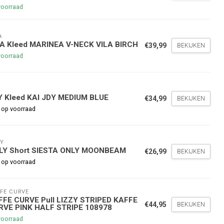
voorraad
A
LA Kleed MARINEA V-NECK VILA BIRCH
€39,99
BEKIJKEN
voorraad
nde bestelling
Y
Y Kleed KAI JDY MEDIUM BLUE
€34,99
BEKIJKEN
 op voorraad
hoogte te blijven over onze
g
op je volgende aankoop!
Y
LY Short SIESTA ONLY MOONBEAM
€26,99
BEKIJKEN
 op voorraad
Inschrijven
FE CURVE
stelwaarde van €45,00
FFE CURVE Pull LIZZY STRIPED KAFFE
€44,95
BEKIJKEN
RVE PINK HALF STRIPE 108978
voorraad