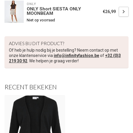
ONLY
ONLY Short SIESTA ONLY
€26,99
MOONBEAM
€5,00 korting op je volgende bestelling
Niet op voorraad
Schrijf je in voor onze nieuwsbrief om op de hoogte te blijven
over onze nieuwe collectie, en ontvang
5 euro korting
op je
volgende aankoop! 😀
ADVIES BIJ DIT PRODUCT?
Of heb je hulp nodig bij je bestelling? Neem contact op met
onze klantenservice via
info@infinityfashion.be
of
+32 (0)3
219 30 92
. We helpen je graag verder!
Inschrijven
RECENT BEKEKEN
Je korting is geldig bij een minimale bestelwaarde van €45,00